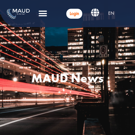
EN
Login
MAUD News