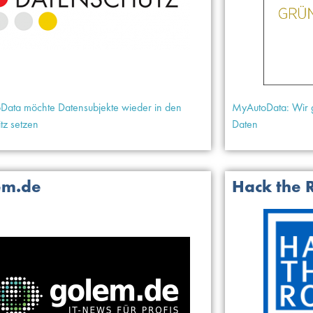
ata möchte Datensubjekte wieder in den
MyAutoData: Wir g
itz setzen
Daten
em.de
Hack the 