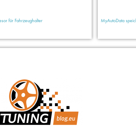
esor für Fahrzeughalter
MyAutoData speich