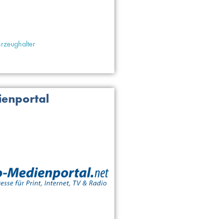
hrzeughalter
enportal