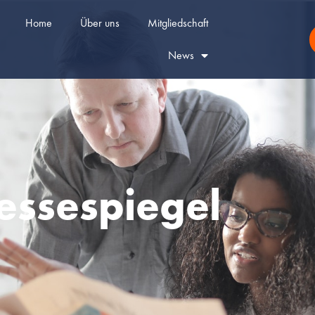
Home
Über uns
Mitgliedschaft
News
essespiegel